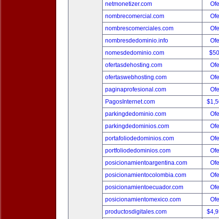
netmonetizer.com
Ofe
nombrecomercial.com
Ofe
nombrescomerciales.com
Ofe
nombresdedominio.info
Ofe
nomesdedominio.com
$5
ofertasdehosting.com
Ofe
ofertaswebhosting.com
Ofe
paginaprofesional.com
Ofe
PagosInternet.com
$1,
parkingdedominio.com
Ofe
parkingdedominios.com
Ofe
portafoliodedominios.com
Ofe
portfoliodedominios.com
Ofe
posicionamientoargentina.com
Ofe
posicionamientocolombia.com
Ofe
posicionamientoecuador.com
Ofe
posicionamientomexico.com
Ofe
productosdigitales.com
$4,