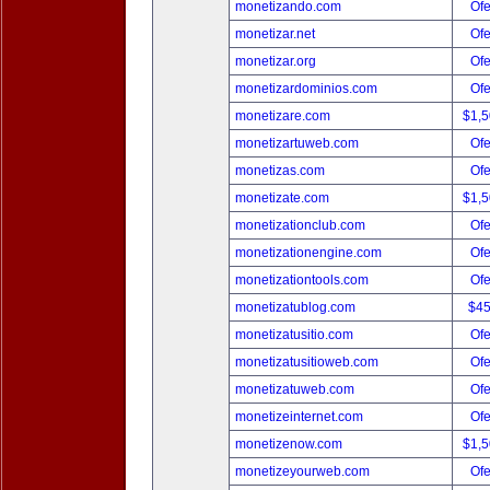
monetizando.com
Ofe
monetizar.net
Ofe
monetizar.org
Ofe
monetizardominios.com
Ofe
monetizare.com
$1,
monetizartuweb.com
Ofe
monetizas.com
Ofe
monetizate.com
$1,
monetizationclub.com
Ofe
monetizationengine.com
Ofe
monetizationtools.com
Ofe
monetizatublog.com
$4
monetizatusitio.com
Ofe
monetizatusitioweb.com
Ofe
monetizatuweb.com
Ofe
monetizeinternet.com
Ofe
monetizenow.com
$1,
monetizeyourweb.com
Ofe