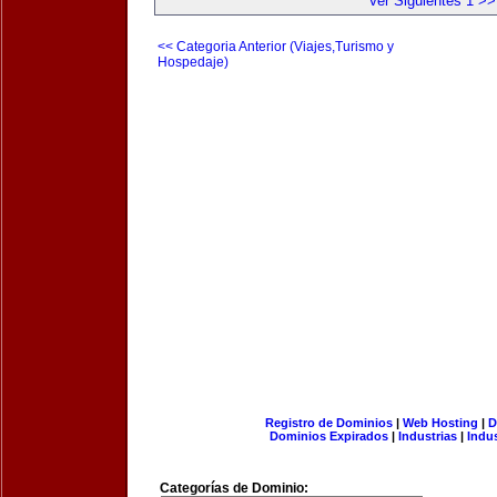
Ver Siguientes 1 >>
<< Categoria Anterior (Viajes,Turismo y
Hospedaje)
Registro de Dominios
|
Web Hosting
|
D
Dominios Expirados
|
Industrias
|
Indu
Categorías de Dominio: