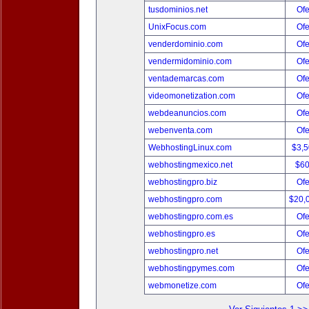
tusdominios.net
Ofe
UnixFocus.com
Ofe
venderdominio.com
Ofe
vendermidominio.com
Ofe
ventademarcas.com
Ofe
videomonetization.com
Ofe
webdeanuncios.com
Ofe
webenventa.com
Ofe
WebhostingLinux.com
$3,
webhostingmexico.net
$6
webhostingpro.biz
Ofe
webhostingpro.com
$20,
webhostingpro.com.es
Ofe
webhostingpro.es
Ofe
webhostingpro.net
Ofe
webhostingpymes.com
Ofe
webmonetize.com
Ofe