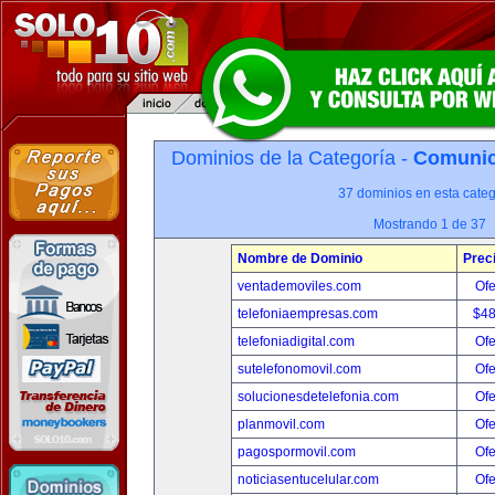
Dominios de la Categoría -
Comunica
37 dominios en esta categ
Mostrando 1 de 37
Nombre de Dominio
Prec
ventademoviles.com
Ofe
telefoniaempresas.com
$4
telefoniadigital.com
Ofe
sutelefonomovil.com
Ofe
solucionesdetelefonia.com
Ofe
planmovil.com
Ofe
pagospormovil.com
Ofe
noticiasentucelular.com
Ofe