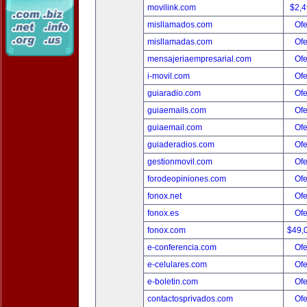
movilink.com
$2,
misllamados.com
Ofe
misllamadas.com
Ofe
mensajeriaempresarial.com
Ofe
i-movil.com
Ofe
guiaradio.com
Ofe
guiaemails.com
Ofe
guiaemail.com
Ofe
guiaderadios.com
Ofe
gestionmovil.com
Ofe
forodeopiniones.com
Ofe
fonox.net
Ofe
fonox.es
Ofe
fonox.com
$49,
e-conferencia.com
Ofe
e-celulares.com
Ofe
e-boletin.com
Ofe
contactosprivados.com
Ofe