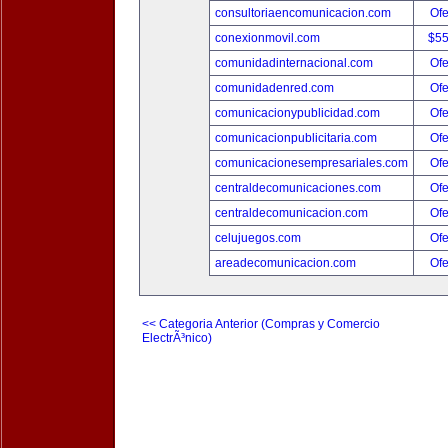
consultoriaencomunicacion.com
Ofe
conexionmovil.com
$5
comunidadinternacional.com
Ofe
comunidadenred.com
Ofe
comunicacionypublicidad.com
Ofe
comunicacionpublicitaria.com
Ofe
comunicacionesempresariales.com
Ofe
centraldecomunicaciones.com
Ofe
centraldecomunicacion.com
Ofe
celujuegos.com
Ofe
areadecomunicacion.com
Ofe
<< Categoria Anterior (Compras y Comercio
ElectrÃ³nico)