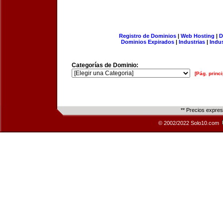
Registro de Dominios
|
Web Hosting
|
D
Dominios Expirados
|
Industrias
|
Indu
Categorías de Dominio:
[Pág. princi
** Precios expre
© 2002/2022 Solo10.com