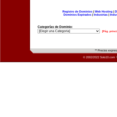
Registro de Dominios
|
Web Hosting
|
D
Dominios Expirados
|
Industrias
|
Indu
Categorías de Dominio:
[Pág. princi
** Precios expre
© 2002/2022 Solo10.com