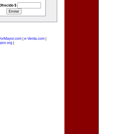
Ofrecido $
orMayor.com
|
e-Venta.com
|
opro.org
|