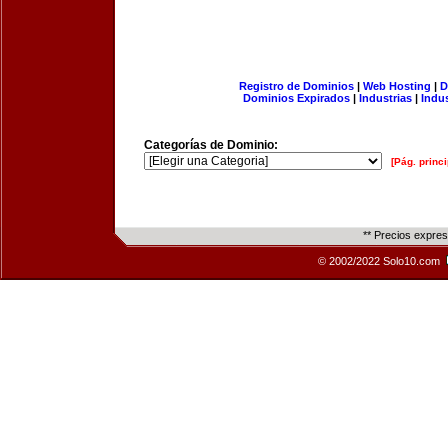
Registro de Dominios
|
Web Hosting
|
D
Dominios Expirados
|
Industrias
|
Indu
Categorías de Dominio:
[Pág. princi
** Precios expre
© 2002/2022 Solo10.com