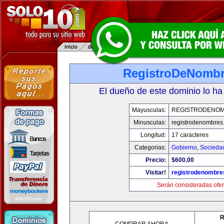
RegistroDeNomb
El dueño de este dominio lo ha
Mayusculas:
REGISTRODENO
Minusculas:
registrodenombres
Longitud:
17 caracteres
Categorias:
Gobierno
,
Socieda
Precio:
$600.00
Visitar!
registrodenombr
Serán consideradas ofer
R