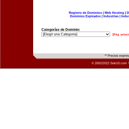
Registro de Dominios
|
Web Hosting
|
D
Dominios Expirados
|
Industrias
|
Indu
Categorías de Dominio:
[Pág. princi
** Precios expre
© 2002/2022 Solo10.com