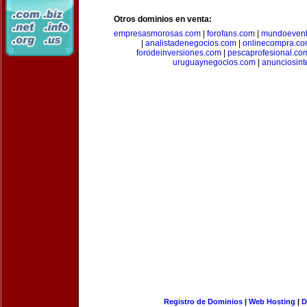
Otros dominios en venta:
empresasmorosas.com
|
forofans.com
|
mundoevent
|
analistadenegocios.com
|
onlinecompra.c
forodeinversiones.com
|
pescaprofesional.co
uruguaynegocios.com
|
anunciosint
Registro de Dominios
|
Web Hosting
|
D