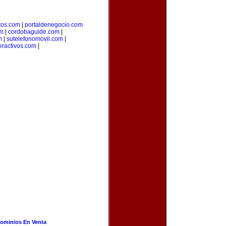
os.com
|
portaldenegocio.com
om
|
cordobaguide.com
|
m
|
sutelefonomovil.com
|
eractivos.com
|
ominios En Venta