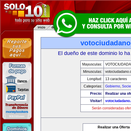
votociudadan
El dueño de este dominio lo ha
Mayusculas:
VOTOCIUDAD
Minusculas:
votociudadano
Longitud:
13 caracteres
Categorias:
Gobierno
,
Soci
Precio:
Realizar una of
Visitar!
votociudadano
Serán consideradas ofer
Realizar una Oferta