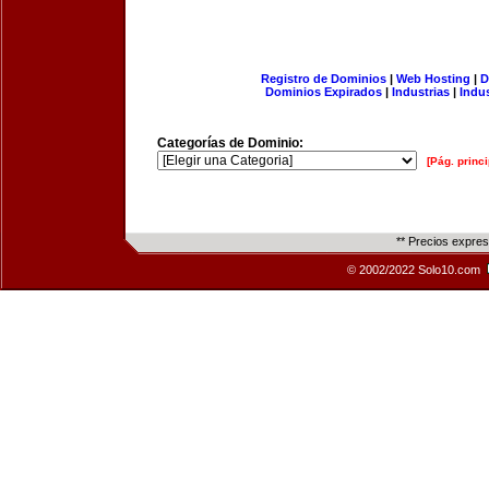
Registro de Dominios
|
Web Hosting
|
D
Dominios Expirados
|
Industrias
|
Indu
Categorías de Dominio:
[Pág. princi
** Precios expre
© 2002/2022 Solo10.com