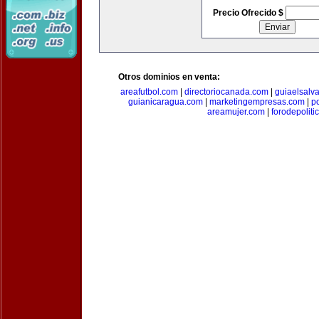
Precio Ofrecido $
Otros dominios en venta:
areafutbol.com
|
directoriocanada.com
|
guiaelsalv
guianicaragua.com
|
marketingempresas.com
|
p
areamujer.com
|
forodepoliti