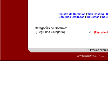
Registro de Dominios
|
Web Hosting
|
D
Dominios Expirados
|
Industrias
|
Indu
Categorías de Dominio:
[Pág. princi
** Precios expre
© 2002/2022 Solo10.com