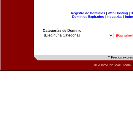
Registro de Dominios
|
Web Hosting
|
D
Dominios Expirados
|
Industrias
|
Indu
Categorías de Dominio:
[Pág. princi
** Precios expre
© 2002/2022 Solo10.com