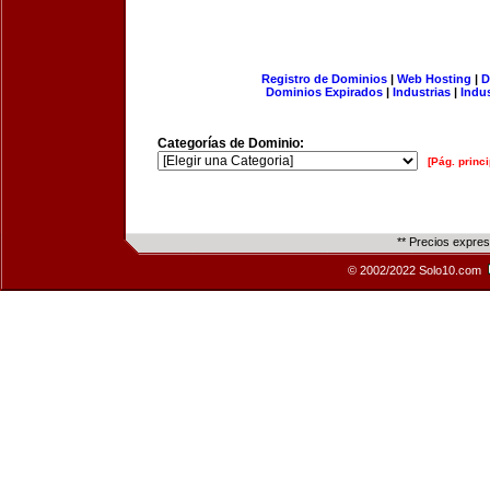
Registro de Dominios
|
Web Hosting
|
D
Dominios Expirados
|
Industrias
|
Indu
Categorías de Dominio:
[Pág. princi
** Precios expre
© 2002/2022 Solo10.com