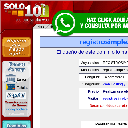
registrosimpl
El dueño de este dominio lo ha
Mayusculas:
REGISTROSIM
Minusculas:
registrosimple.
Longitud:
14 caracteres
Categorias:
Web Hosting y 
Precio:
Realizar una of
Visitar!
registrosimple
Serán consideradas ofer
Realizar una Oferta