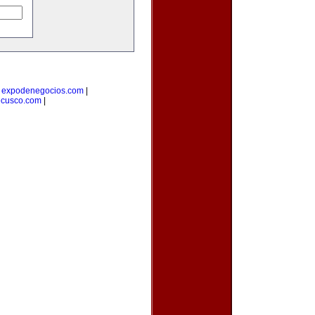
|
expodenegocios.com
|
ecusco.com
|