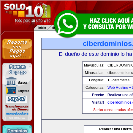
ciberdominios
El dueño de este dominio lo ha
Mayusculas:
CIBERDOMINI
Minusculas:
ciberdominios.
Longitud:
13 caracteres
Categorias:
Web Hosting y 
Precio:
Realizar una of
Visitar!
ciberdominios
Serán consideradas ofer
Realizar una Oferta