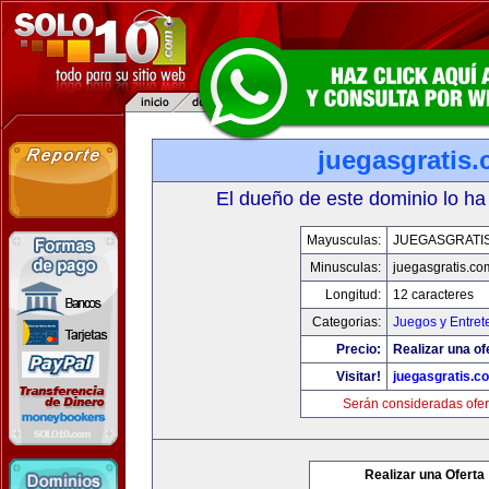
juegasgratis
El dueño de este dominio lo ha
Mayusculas:
JUEGASGRATI
Minusculas:
juegasgratis.co
Longitud:
12 caracteres
Categorias:
Juegos y Entret
Precio:
Realizar una of
Visitar!
juegasgratis.c
Serán consideradas ofer
Realizar una Oferta