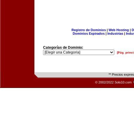
Registro de Dominios
|
Web Hosting
|
D
Dominios Expirados
|
Industrias
|
Indu
Categorías de Dominio:
[Pág. princi
** Precios expre
© 2002/2022 Solo10.com