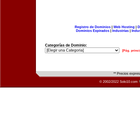
Registro de Dominios
|
Web Hosting
|
D
Dominios Expirados
|
Industrias
|
Indu
Categorías de Dominio:
[Pág. princi
** Precios expre
© 2002/2022 Solo10.com