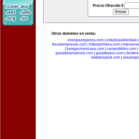
Precio Ofrecido $
Otros dominios en venta:
energiaorganica.com
|
estudiopublicidad.
forumempresas.com
|
futbolprimera.com
|
interserv
|
tunegocioencasa.com
|
campodetiro.com
|
ganadineroahora.com
|
guiadeperu.com
|
destin
webdesalud.com
|
areaviaj