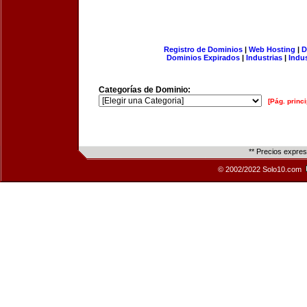
Registro de Dominios
|
Web Hosting
|
D
Dominios Expirados
|
Industrias
|
Indu
Categorías de Dominio:
[Pág. princi
** Precios expre
© 2002/2022 Solo10.com