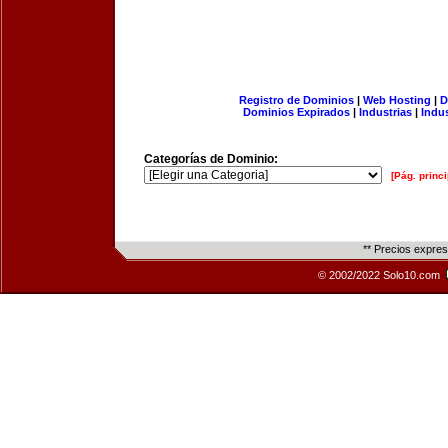
Registro de Dominios
|
Web Hosting
|
D
Dominios Expirados
|
Industrias
|
Indu
Categorías de Dominio:
[Pág. princi
** Precios expre
© 2002/2022 Solo10.com