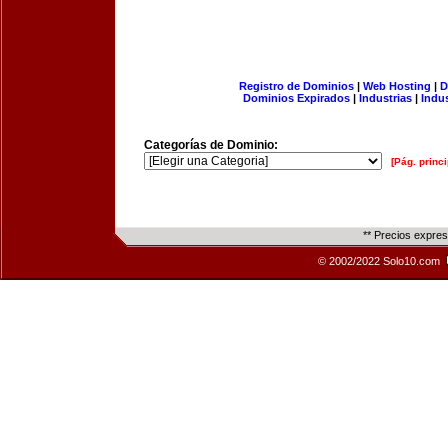
Registro de Dominios
|
Web Hosting
|
D
Dominios Expirados
|
Industrias
|
Indu
Categorías de Dominio:
[Pág. princi
** Precios expre
© 2002/2022 Solo10.com