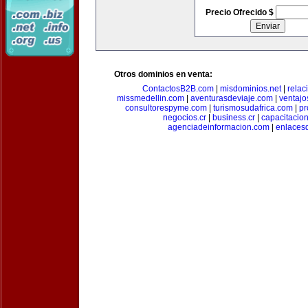
Precio Ofrecido $
Otros dominios en venta:
ContactosB2B.com
|
misdominios.net
|
rela
missmedellin.com
|
aventurasdeviaje.com
|
ventaj
consultorespyme.com
|
turismosudafrica.com
|
pr
negocios.cr
|
business.cr
|
capacitaci
agenciadeinformacion.com
|
enlaces