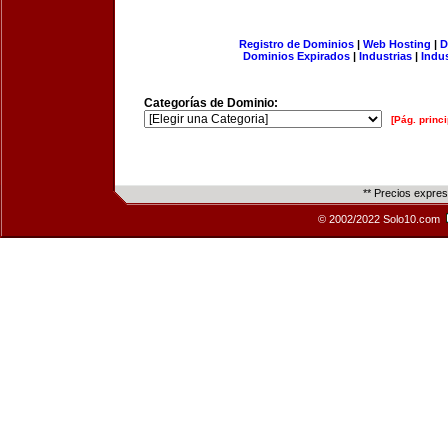
Registro de Dominios
|
Web Hosting
|
D
Dominios Expirados
|
Industrias
|
Indu
Categorías de Dominio:
[Pág. princi
** Precios expre
© 2002/2022 Solo10.com