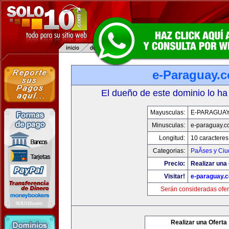
e-Paraguay.
El dueño de este dominio lo ha
Mayusculas:
E-PARAGUA
Minusculas:
e-paraguay.c
Longitud:
10 caracteres
Categorias:
PaÃ­ses y Ci
Precio:
Realizar una 
Visitar!
e-paraguay.
Serán consideradas ofer
Realizar una Oferta