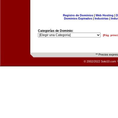
Registro de Dominios
|
Web Hosting
|
D
Dominios Expirados
|
Industrias
|
Indu
Categorías de Dominio:
[Pág. princi
** Precios expre
© 2002/2022 Solo10.com