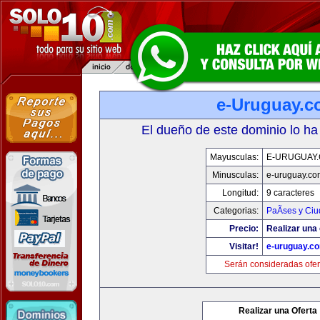
e-Uruguay.
El dueño de este dominio lo ha
Mayusculas:
E-URUGUAY
Minusculas:
e-uruguay.co
Longitud:
9 caracteres
Categorias:
PaÃ­ses y Ci
Precio:
Realizar una 
Visitar!
e-uruguay.c
Serán consideradas ofer
Realizar una Oferta