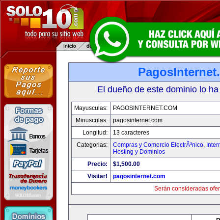
PagosInternet
El dueño de este dominio lo ha
Mayusculas:
PAGOSINTERNET.COM
Minusculas:
pagosinternet.com
Longitud:
13 caracteres
Categorias:
Compras y Comercio ElectrÃ³nico
,
Inter
Hosting y Dominios
Precio:
$1,500.00
Visitar!
pagosinternet.com
Serán consideradas ofer