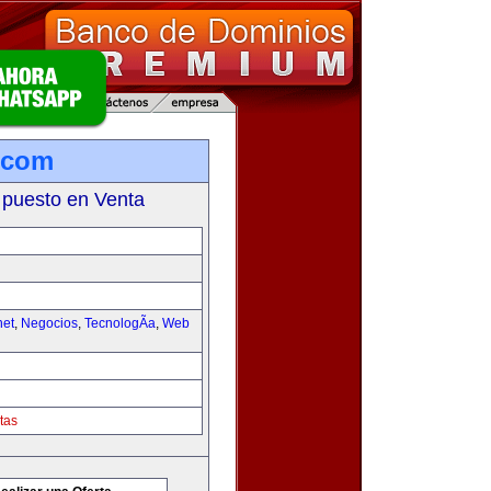
.com
 puesto en Venta
net
,
Negocios
,
TecnologÃ­a
,
Web
tas