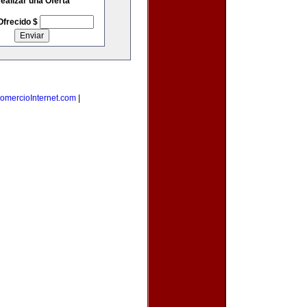
ealizar una Oferta
Ofrecido $
omercioInternet.com
|