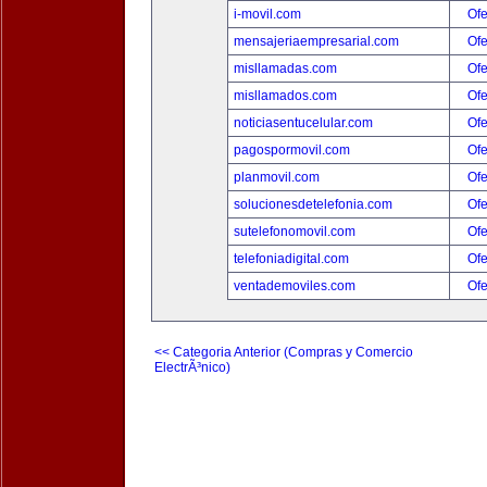
i-movil.com
Ofe
mensajeriaempresarial.com
Ofe
misllamadas.com
Ofe
misllamados.com
Ofe
noticiasentucelular.com
Ofe
pagospormovil.com
Ofe
planmovil.com
Ofe
solucionesdetelefonia.com
Ofe
sutelefonomovil.com
Ofe
telefoniadigital.com
Ofe
ventademoviles.com
Ofe
<< Categoria Anterior (Compras y Comercio
ElectrÃ³nico)