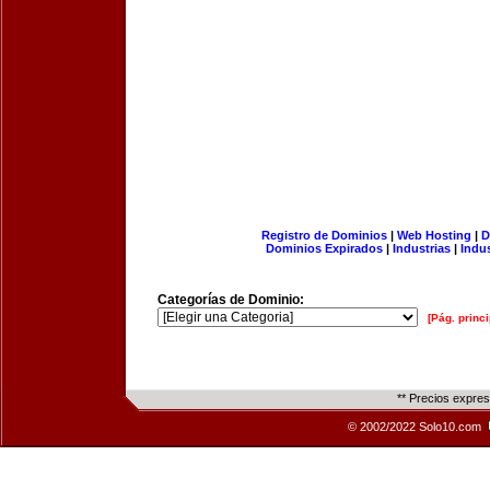
Registro de Dominios
|
Web Hosting
|
D
Dominios Expirados
|
Industrias
|
Indu
Categorías de Dominio:
[Pág. princi
** Precios expre
© 2002/2022 Solo10.com