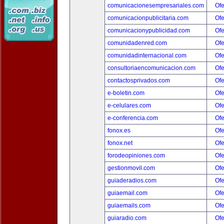
comunicacionesempresariales.com
Ofe
comunicacionpublicitaria.com
Ofe
comunicacionypublicidad.com
Ofe
comunidadenred.com
Ofe
comunidadinternacional.com
Ofe
consultoriaencomunicacion.com
Ofe
contactosprivados.com
Ofe
e-boletin.com
Ofe
e-celulares.com
Ofe
e-conferencia.com
Ofe
fonox.es
Ofe
fonox.net
Ofe
forodeopiniones.com
Ofe
gestionmovil.com
Ofe
guiaderadios.com
Ofe
guiaemail.com
Ofe
guiaemails.com
Ofe
guiaradio.com
Ofe