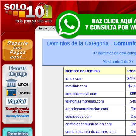
Dominios de la Categoría -
Comunica
37 dominios en esta categ
Mostrando 1 de 37
Nombre de Dominio
Prec
fonox.com
$49,
movilink.com
$2,
conexionmovil.com
$5
telefoniaempresas.com
$4
areadecomunicacion.com
Ofe
celujuegos.com
Ofe
centraldecomunicacion.com
Ofe
centraldecomunicaciones.com
Ofe