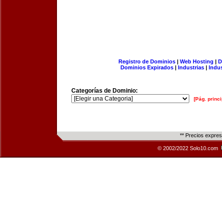
Registro de Dominios
|
Web Hosting
|
D
Dominios Expirados
|
Industrias
|
Indu
Categorías de Dominio:
[Pág. princi
** Precios expre
© 2002/2022 Solo10.com