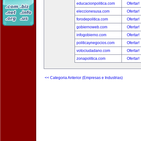
educacionpolitica.com
Ofertar!
eleccionesusa.com
Ofertar!
forodepolitica.com
Ofertar!
gobiernoweb.com
Ofertar!
infogobierno.com
Ofertar!
politicaynegocios.com
Ofertar!
votociudadano.com
Ofertar!
zonapolitica.com
Ofertar!
<< Categoria Anterior (Empresas e Industrias)