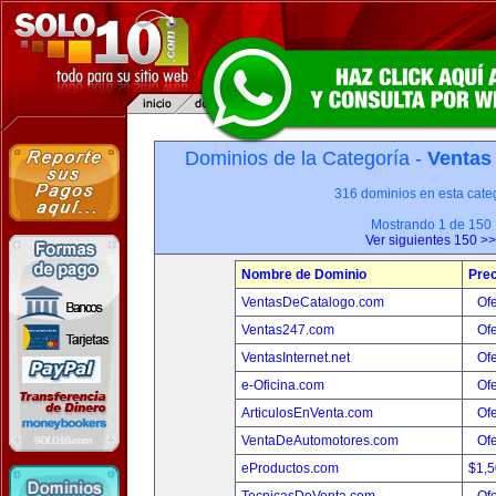
Dominios de la Categoría -
Ventas
316 dominios en esta categ
Mostrando 1 de 150
Ver siguientes 150 >>
Nombre de Dominio
Prec
VentasDeCatalogo.com
Ofe
Ventas247.com
Ofe
VentasInternet.net
Ofe
e-Oficina.com
Ofe
ArticulosEnVenta.com
Ofe
VentaDeAutomotores.com
Ofe
eProductos.com
$1,