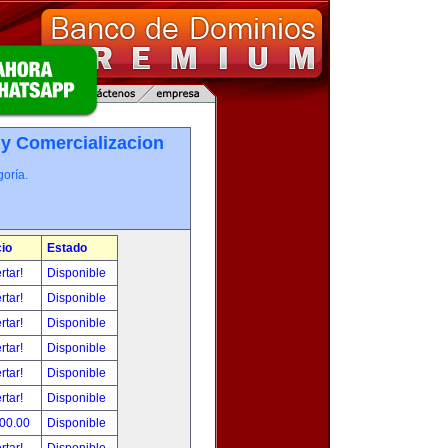
 y Comercializacion
oría.
io
Estado
rtar!
Disponible
rtar!
Disponible
rtar!
Disponible
rtar!
Disponible
rtar!
Disponible
rtar!
Disponible
500.00
Disponible